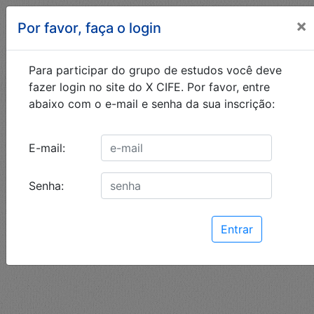
×
Por favor, faça o login
Para participar do grupo de estudos você deve
.
Identifique-se para continuar
fazer login no site do X CIFE. Por favor, entre
abaixo com o e-mail e senha da sua inscrição:
,
Se você fechou a janela de login
E-mail:
,
.
por favor
atualize a página
Senha:
Entrar