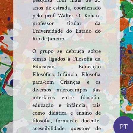
pesquisa com mais de 20
anos de estrada, coordenado
pelo prof. Walter O. Kohan,
professor titular da
Universidade do Estado do
Rio de Janeiro.
O grupo se debruça sobre
temas ligados à Filosofia da
Educaçao, Educação
Filosófica, Infância, Filosofia
para/com Crianças e os
diversos microcampos das
interfaces entre filosofia,
educação e infância, tais
como didática e ensino de
filosofia, formação docente,
PT
PT
acessibilidade, questões de
EN
ES
IT